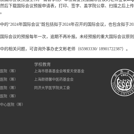
然后下载国际会议预报申请表，打印、签字、盖学院公章、扫描之后上传
。
中的“2024年国际会议”既包括拟于2024年召开的国际会议，也包含拟于2
国际会议的预报每年一次，逾期不再补报。未经预报的重大国际会议原则
中的相关问题，可咨询外事办史文彬老师（65983330/ 18901722387）。
）
学校教育
医院（筹）
上海市慈善基金会唯爱天使基金
医院（筹）
上海颜德馨中医药基金会
医院（筹）
同济大学医学院关工委
医院（筹）
中心医院（筹）