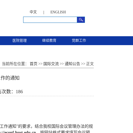
中文
|
ENGLISH
医院管理
继续教育
党群工作
当前所在位置：
首页
>>
国际交流
>>
通知公告
>> 正文
工作的通知
击次数：
186
管理工作通知”的要求，结合我校国际会议管理办法的规
p://econf.hust.edu.cn
，按网站格式要求填写会议预