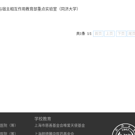
与宿主相互作用教育部重点实验室（同济大学）
共1条 1/1
首页
上页
下页
尾
）
学校教育
医院（筹）
上海市慈善基金会唯爱天使基金
医院（筹）
上海颜德馨中医药基金会