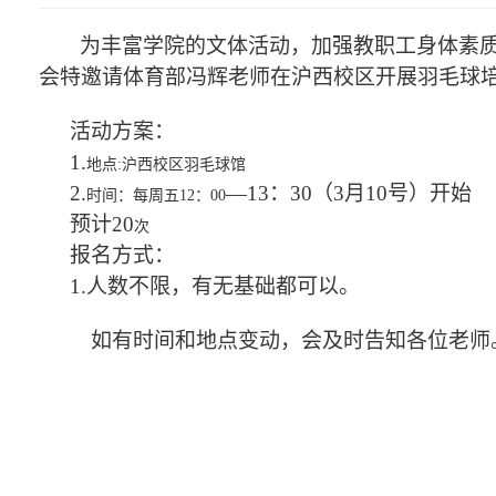
为丰富学院的文体活动，加强教职工身体素
会特邀请体育部冯辉老师在沪西校区开展羽毛球
活动方案：
1
.
地点
:沪西校区羽毛球馆
2.
—
1
3
：
3
0（
3
月
10
号）开始
时间：每周五
12：00
预计
20
次
报名方式：
1
.
人数不限，有无基础都可以。
如有时间和地点变动，会及时告知各位老师