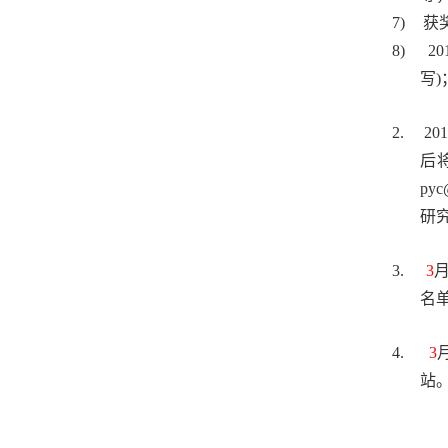
7)
获
8)
20
写
)
2.
20
后
pyc
研
3.
3
名
4.
3
站