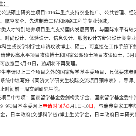
注：
家公派硕士研究生项目
2016
年重点支持农业推广、公共管理、经
、航空安全、先进制造工程和网络工程等专业领域；
术类人才特别培养项目重点支持国内发展薄弱，与国际水平有较
、时尚设计、体验设计、信息设计、服务设计等新兴设计类专业
本科生或长学制学生申请攻读博士、硕士，可直接在工作手册下
申请建设高水平项目攻读博士和国家公派硕士项目攻读硕士，
3
月
可放宽至
3
月
31
日，逾期将不再受理。
学生申请以上三个项目之外的国家留学基金委项目，具体要求参
理系统中填写好《同济大学研究生校际交流项目预审表》，导师
止时间前一周交到研究生院。
派项目中专项：国家留学基金委剑桥奖学金、国家留学基金委牛
法
9+9
项目基金委网上
申请时间为
3
月
1
日
-10
日
，与瑞典皇家工学
学金，日本政府
(
文部科学省
)
博士生奖学金，日本政府日本研究