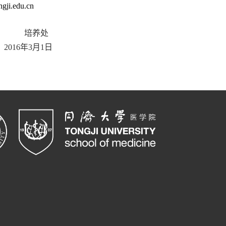
gji.edu.cn
培养处
2016
年
3
月
1
日