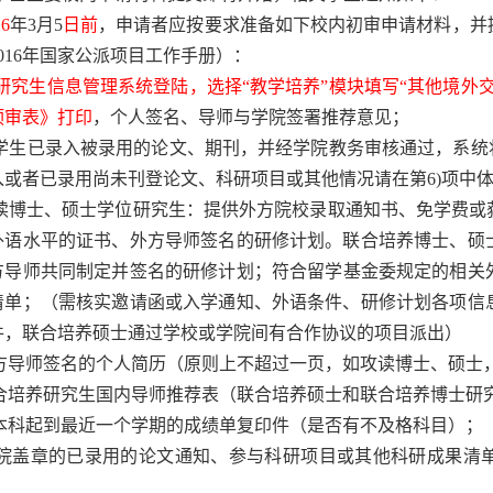
16
年
3
月
5
日前
，申请者应按要求准备如下校内初审申请材料，并
016
年国家公派项目工作手册）：
研究生信息管理系统登陆，选择“教学培养”模块填写“其他境外
预审表》打印
，个人签名、导师与学院签署推荐意见；
学生已录入被录用的论文、期刊，并经学院教务审核通过，系统
入或者已录用尚未刊登论文、科研项目或其他情况请在第
6)
项中
读博士、硕士学位研究生：提供外方院校录取通知书、免学费或
外语水平的证书、外方导师签名的研修计划。联合培养博士、硕
方导师共同制定并签名的研修计划；符合留学基金委规定的相关
清单；（需核实邀请函或入学通知、外语条件、研修计划各项信
件，联合培养硕士通过学校或学院间有合作协议的项目派出）
方导师签名的个人简历（原则上不超过一页，如攻读博士、硕士
合培养研究生国内导师推荐表（联合培养硕士和联合培养博士研
本科起到最近一个学期的成绩单复印件（是否有不及格科目）；
院盖章的已录用的论文通知、参与科研项目或其他科研成果清
；