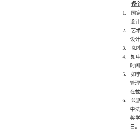
备
1.
国
设计
2.
艺
设计
3.
如
4.
如
时间
5.
如
管
在截
6.
公
中
奖
日。