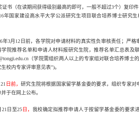
奖证书（在读期间获得级别最高的即可，一般不超过
3
个）复印件
16
年国家建设高水平大学公派研究生项目联合培养博士研究生
；
16
年
3
月
12
日前，各学院对申请材料的真实性负审核责任；严格
将学院推荐名单和申请人材料报研究生院，推荐名单汇总表及
@tongji.edu.cn
（学院需组织两人以上的专家组对联合培养博士的
究生校内专家评审意见表”
)
。
月
21
日前，
研究生院将根据国家留学基金委的要求，组织专家对
单并于在网上公布。
月
21
日至
25
日，
我校确定拟推荐申请人于按留学基金委的要求
。