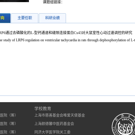
课题组链接：
方向
主要任职
科研业绩
LRP6通过去磷酸化的L-型钙通道和缝隙连接蛋白Cx43对大鼠室性心动过速调控的研究
e study of LRP6 regulation on ventricular tachycardia in rats through dephosphorylation of L-
）
学校教育
医院（筹）
上海市慈善基金会唯爱天使基金
医院（筹）
上海颜德馨中医药基金会
医院（筹）
同济大学医学院关工委