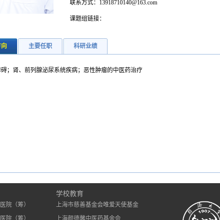
联系方式：13918710140@163.com
课题组链接：
方向
主要任职
科研业绩
障碍；肾、前列腺泌尿系统疾病；恶性肿瘤的中医药治疗
）
学校教育
医院（筹）
上海市慈善基金会唯爱天使基金
医院（筹）
上海颜德馨中医药基金会