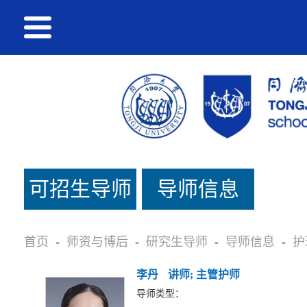
可招生导师
导师信息
名单
首页
-
师资与博后
-
研究生导师
-
导师信息
-
护
李丹
讲师; 主管护师
导师类型：