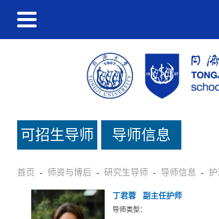
可招生导师
导师信息
名单
首页
-
师资与博后
-
研究生导师
-
导师信息
-
护
丁君蓉
副主任护师
导师类型：