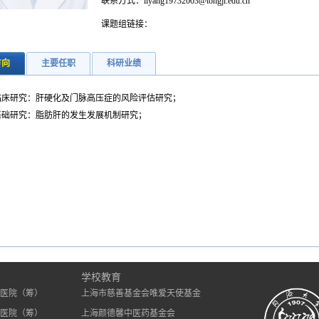
联系方式：liyang19732003@tongji.edu.cn
课题组链接：
方向
主要任职
科研业绩
临床研究：肝硬化及门脉高压症的风险评估研究；
基础研究：脂肪肝的发生发展机制研究；
）
学校教育
医院（筹）
上海市慈善基金会唯爱天使基金
医院（筹）
上海颜德馨中医药基金会