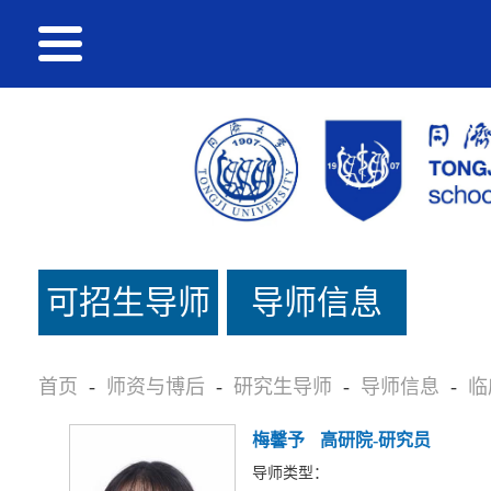
可招生导师
导师信息
名单
首页
-
师资与博后
-
研究生导师
-
导师信息
-
临
梅馨予
高研院-研究员
导师类型：