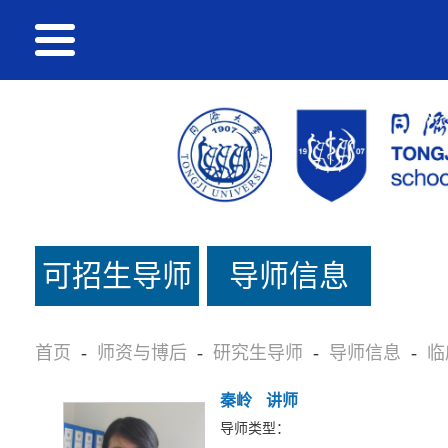
可招生导师
导师信息
名单
首页
-
师资与博后
-
研究生导师
-
导师信息
-
临
秦岭
讲师
导师类型：