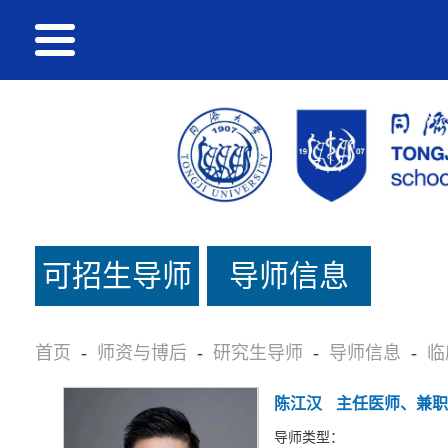
可招生导师
导师信息
名单
首页
-
师资与博后
-
研究生导师
-
导师信息
-
临
陈江汉
主任医师、兼职
导师类型：