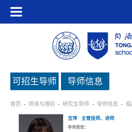
可招生导师
导师信息
名单
首页
-
师资与博后
-
研究生导师
-
导师信息
-
临
吉萍
主管技师、讲师
导师类型：