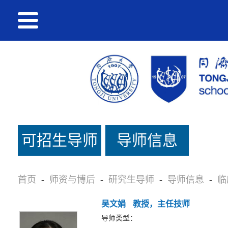
可招生导师
导师信息
名单
首页
-
师资与博后
-
研究生导师
-
导师信息
-
临
吴文娟
教授，主任技师
导师类型：