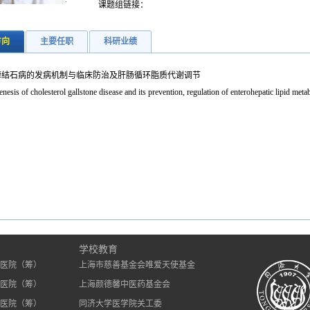
课题组链接：
方向
主要任职
科研业绩
醇结石病的发病机制与临床防治及肝肠循环脂质代谢调节
nesis of cholesterol gallstone disease and its prevention, regulation of enterohepatic lipid met
）
学校教育
医院（筹）
上海市慈善基金会唯爱天使基金
医院（筹）
上海颜德馨中医药基金会
医院（筹）
同济大学医学院关工委