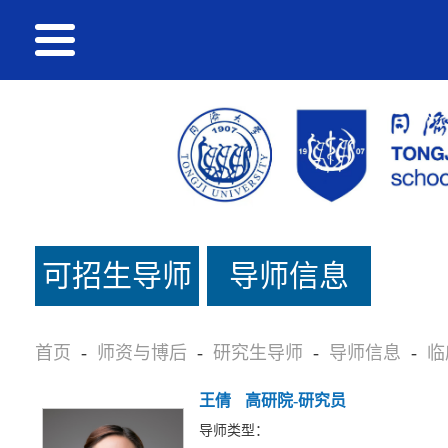
可招生导师
导师信息
名单
首页
-
师资与博后
-
研究生导师
-
导师信息
-
临
王倩
高研院-研究员
导师类型：