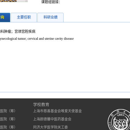
课题组链接：
方向
主要任职
科研业绩
妇科肿瘤；宫颈宫腔疾病
necological tumor; cervical and uterine cavity disease
）
学校教育
医院（筹）
上海市慈善基金会唯爱天使基金
医院（筹）
上海颜德馨中医药基金会
医院（筹）
同济大学医学院关工委