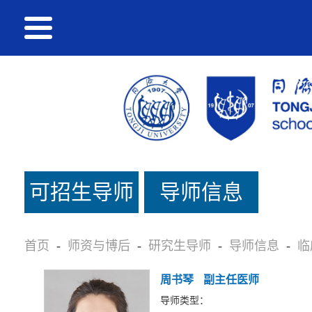
可招生导师
导师信息
名单
首页
-
师资与博后
-
研究生导师
-
导师信息
-
临
周书琴
副主任医师
导师类型：