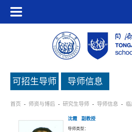
可招生导师
导师信息
名单
首页
-
师资与博后
-
研究生导师
-
导师信息
-
临
沈霞
副教授
导师类型：