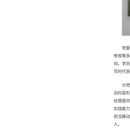
党委
参观等多
仰。学员
写时代答
分党
训内容形
化情感共
实践能力
担当推动
人。