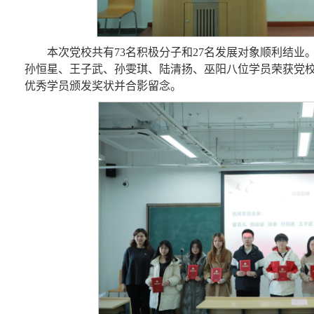
本次党校共有
73
名积极分子和
27
名发展对象顺利结业
孙恒星、王子武、孙雯琪、陆清扬
、巫阳八
位学员荣获
党
优秀学员颁发奖状并合影留念。