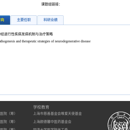
课题组链接：
方向
主要任职
科研业绩
神经退行性疾病发病机制与治疗策略
thogenesis and therapeutic strategies of neurodegenerative disease
）
学校教育
医院（筹）
上海市慈善基金会唯爱天使基金
医院（筹）
上海颜德馨中医药基金会