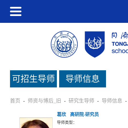
可招生导师
导师信息
名单_旧
首页
-
师资与博后_旧
-
研究生导师
-
导师信息
-
葛欣
高研院-研究员
导师类型：