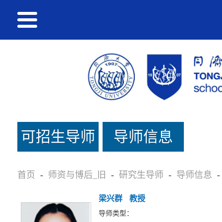
可招生导师
导师信息
名单_旧
首页
-
师资与博后_旧
-
研究生导师
-
导师信息
-
梁兴群
教授
导师类型：