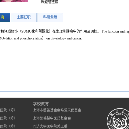
课题组链接：
方向
主要任职
科研业绩
译后修饰（SUMO化和磷酸化）在生理和肿瘤中的作用及调控。 The function and regulation of prote
lation and phosphorylation） on physiology and cancer.
）
学校教育
医院（筹）
上海市慈善基金会唯爱天使基金
医院（筹）
上海颜德馨中医药基金会
医院（筹）
同济大学医学院关工委