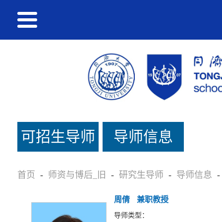
可招生导师
导师信息
名单_旧
首页
-
师资与博后_旧
-
研究生导师
-
导师信息
-
周倩
兼职教授
导师类型：