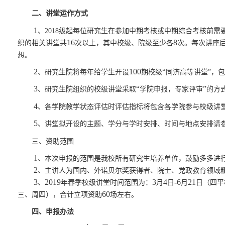
二、
讲堂运作方式
1
、2018
级
起
每位
研究生
在参加中期考核或中期综合考核前
需
16
8
织的相关
讲
堂共
次以上，
其中
校级、
院级至少各
次。
每次讲座
想。
2
100
“
、
研究生院将每年给学生开设
期
校级
同济高等讲堂”
，包
3
“
”
、
研究生院组织的校级讲堂
采取
学院
申报
，
专家评审
的方
4
、
各学院教学状态评估时评估指标将包含各学院
参与
校级
讲
5
、
讲堂拟开设的主题、学分与学时安排
、
时间与地点安排请
三、资助范围
1
、本次申报的范围是我校所有研究生培养单位，
鼓励
多
多
进
2
、主讲人为
国内
、
外
诺贝尔奖获得者、院士、党政教育领域
3
2019
3
4
-6
2
1
、
年
春季
校级讲堂
时间范围为：
月
日
月
日（四平
60
三、周四
）
，合计立项资助
场
左右
。
四、申报办法