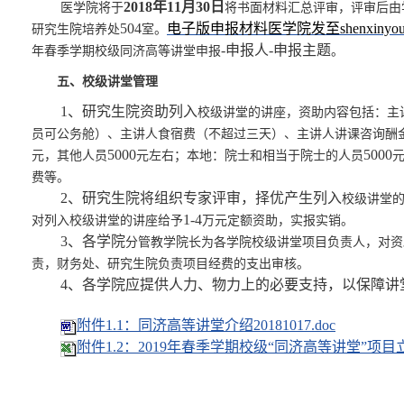
2018年11月30日
医学院将于
将书面材料汇总评审，评审后由
50
4
电子版申报材料医学院发至
shenxiny
研究生院培养处
室
。
-申报人-申报主题
年
春季学期
校级同济高等讲堂申报
。
五、校级讲堂管理
1、研究生院资助列入
校级讲堂
的讲座，
资助
内容包括
：主
员可
公务舱）、主讲人
食宿费
（不超过
三天
）、主讲人讲课
咨询
酬
5000
5
000
元
，其他人员
元左右；
本地：
院士和
相当于院士的人员
费等
。
2、研究生院将组织专家评审，择优产生列入
校级讲堂
1
-
4
对列入校级
讲堂的讲座
给予
万元定额资助，实报实销。
3、各学院
分管教学院长为各学院校级讲堂
项目
负责人，
对资
责，财务处、研究生院负责项目经费的支出审核。
4、各学院应提供人力、物力上的必要支持，以保障讲
附件1.1：同济高等讲堂介绍20181017.doc
附件1.2：2019年春季学期校级“同济高等讲堂”项目立项申