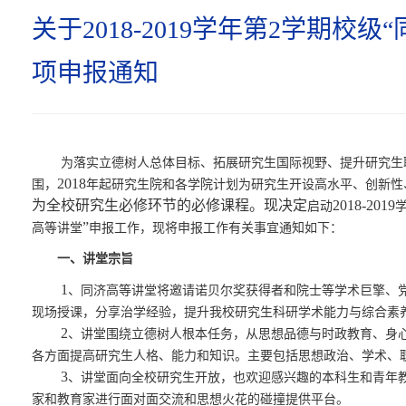
关于2018-2019学年第2学期校
项申报通知
为落实立德树人总体目标
、
拓展研究生
国际
视野、提升研究生
2018
围，
年起研究生院和各学院计划为研究生开设高水平、创新性
为全校研究生必修环节的必修课程。现决定
201
8-2019
启动
”
高等讲堂
申报工作
，现
将申报工作有关事宜通知如下：
一、讲堂宗旨
1
、同济高等讲堂将邀请诺贝尔奖获得者和院士等学术巨擎、
现场授课，分享治学经验，提升我校研究生科研学术能力与综合素
2
、讲堂
围绕立德树人根本任务，从思想品德与时政教育、身
各方面提高研究生人格、能力和知识。
主要包括思想政治
、学术、
3
、讲堂面向全校研究生开放，也欢迎感兴趣的本科生和青年
家和教育家进行面对面交流和思想火花的碰撞提供平台。