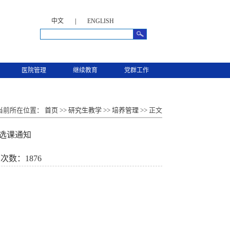
中文
|
ENGLISH
医院管理
继续教育
党群工作
当前所在位置：
首页
>>
研究生教学
>>
培养管理
>> 正文
生选课通知
击次数：
1876