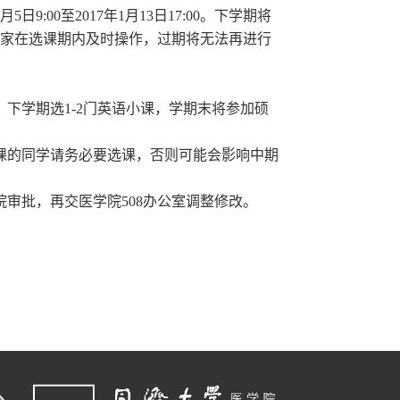
月
5
日
9:00
至
2017
年
1
月
13
日
17:00
。下学期将
家在选课期内及时操作，过期将无法再进行
，下学期选
1-2
门英语小课，学期末将参加硕
课的同学请务必要选课，否则可能会影响中期
审批，再交医学院508办公室调整修改。