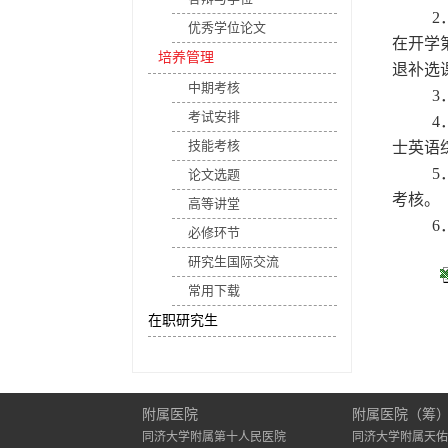
2
优秀学位论文
在开学
培养管理
退补选
中期考核
3
考试安排
4
技能考核
士英语
5
论文选题
考核。
高等讲堂
6
必修环节
研究生国际交流
常用下载
在职研究生
附属医院
附属医院（筹
同济大学附属第十人民医院
同济大学附属天佑