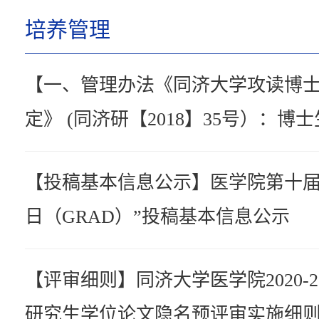
培养管理
【一、管理办法《同济大学攻读博
定》 (同济研【2018】35号）：
的论文阶段成果学术报告会，以汇
【投稿基本信息公示】医学院第十届
在举行报告会前，博士生需登录信
日（GRAD）”投稿基本信息公示
间、地点。每位博士生在预答辩前至
段成果学术报告，导师及教务老师审
【评审细则】同济大学医学院2020-
二、管理要求《同济大学攻读博士
研究生学位论文隐名预评审实施细