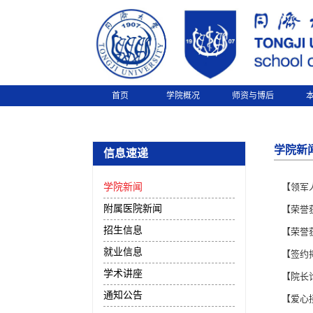
首页
学院概况
师资与博后
学院新
信息速递
学院新闻
【领军
附属医院新闻
【荣誉
招生信息
【荣誉
就业信息
【签约
学术讲座
【院长
通知公告
【爱心