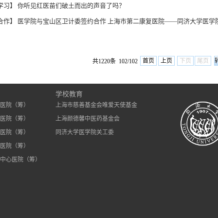
学习】 你听见红医苗们破土而出的声音了吗？
合作】 医学院与宝山区卫计委签约合作 上海市第二康复医院——同济大学医学院教
首页
上页
下页
尾页
共1220条 102/102
）
学校教育
医院（筹）
上海市慈善基金会唯爱天使基金
医院（筹）
上海颜德馨中医药基金会
医院（筹）
同济大学医学院关工委
医院（筹）
中心医院（筹）